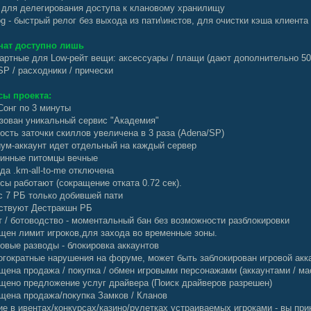
 - для делегирования доступа к клановому хранилищу
log - быстрый релог без выхода из пати\инстов, для очистки кэша клиента
нат доступно лишь
артные для Low-рейт вещи: аксессуары / плащи (дают дополнительно 50% 
SP / расходники / прически
ы проекта:
Сонг по 3 минуты
зован уникальный сервис "Академия"
ость заточки скиллов увеличена в 3 раза (Adena/SP)
ум-аккаунт идет отдельный на каждый сервер
инные питомцы вечные
да .km-all-to-me отключена
сы работают (сокращение отката 0.72 сек).
с 7 РБ только добившей пати
ствуют Дестракшн РБ
т / ботоводство - моментальный бан без возможности разблокировки
щен лимит игроков,для захода во временные зоны.
ровые разводы - блокировка аккаунтов
огократные нарушения на форуме, может быть заблокирован игровой акк
щена продажа / покупка / обмен игровыми персонажами (аккаунтами / ма
щено предложение услуг драйвера (Поиск драйверов разрешен)
щена продажа/покупка Замков / Кланов
ие в ивентах/конкурсах/казино/рулетках устраиваемых игроками - вы прин