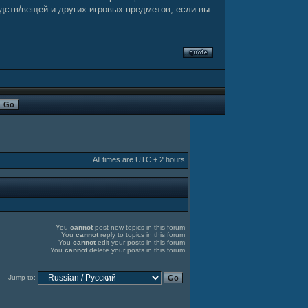
дств/вещей и других игровых предметов, если вы
All times are UTC + 2 hours
You
cannot
post new topics in this forum
You
cannot
reply to topics in this forum
You
cannot
edit your posts in this forum
You
cannot
delete your posts in this forum
Jump to: