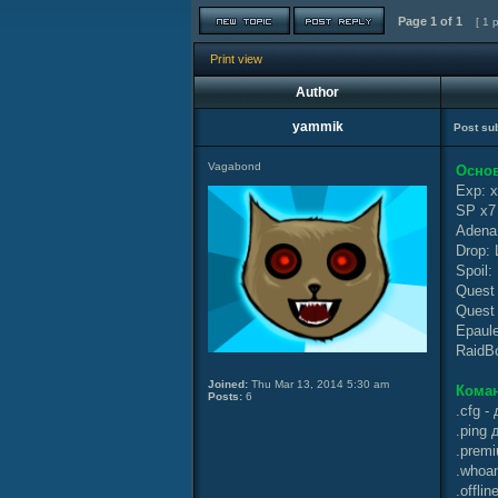
Page
1
of
1
[ 1 
Print view
Author
yammik
Post sub
Vagabond
Основ
Exp: 
SP x7
Adena
Drop:
Spoil
Quest
Quest 
Epaule
RaidBo
Joined:
Thu Mar 13, 2014 5:30 am
Коман
Posts:
6
.cfg 
.ping
.prem
.whoa
.offli