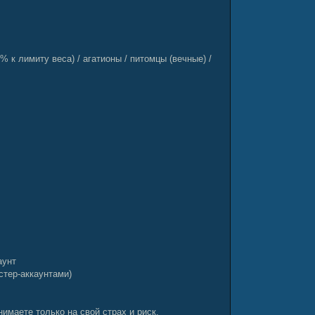
к лимиту веса) / агатионы / питомцы (вечные) /
аунт
стер-аккаунтами)
имаете только на свой страх и риск.