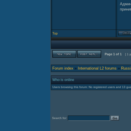
Админ
прини
Top
Page
1
of
1
[ 1 
Forum index
»
International L2 forums
»
Russi
Who is online
Users browsing this forum: No registered users and 13 gu
Search for: