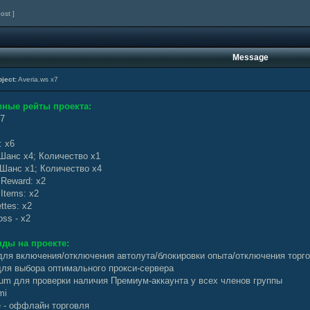
post ]
Message
ject:
Averia.ws x7
ные рейты проекта:
x7
: x6
 Шанс x4; Количество х1
: Шанс x1; Количество х4
 Reward: x2
Items: x2
ttes: x2
ss - х2
ды на проекте:
- для включения/отключения автолута/блокировки опыта/отключения торгов
 для выбора оптимального прокси-сервера
ium для проверки наличия Премиум-аккаунта у всех членов группы
mi
ne - оффлайн торговля