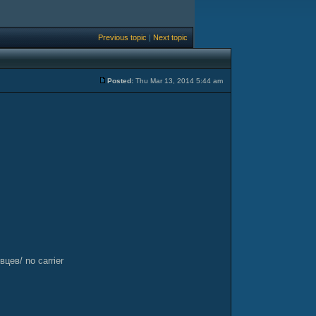
Previous topic
|
Next topic
Posted:
Thu Mar 13, 2014 5:44 am
цев/ no carrier