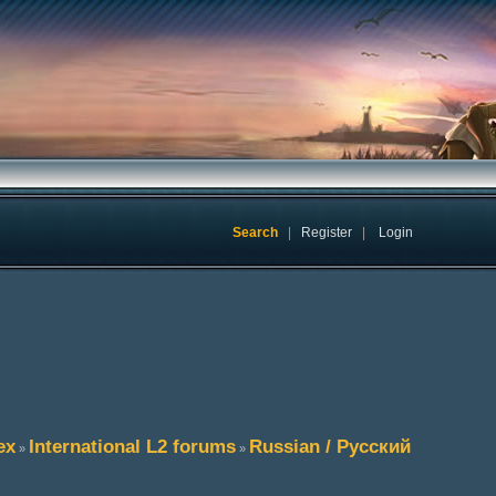
Search
|
Register
|
Login
ex
International L2 forums
Russian / Русский
»
»