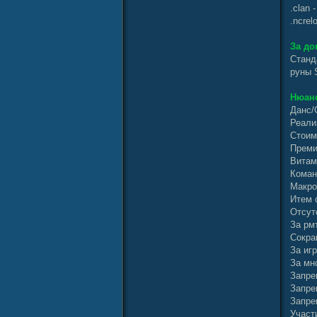
.clan
.ncre
За до
Станд
руны 
Нюанс
Данс/
Реали
Стоим
Преми
Витам
Коман
Макро
Итем 
Отсут
За рм
Сокра
За иг
За мн
Запре
Запре
Запре
Участ