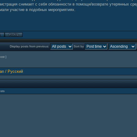
истрация снимает с себя обязанности в помощи/возврате утерянных сре
мали участие в подобных мероприятиях.
Display posts from previous:
Sort by
post ]
an / Русский
ests