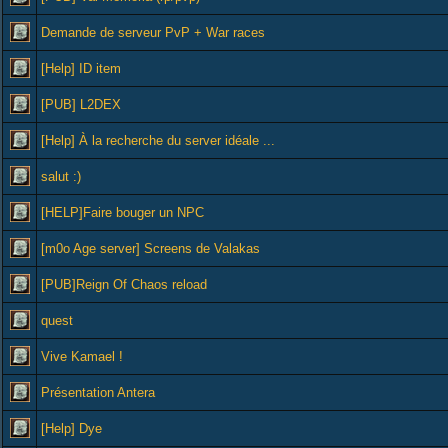
Demande de serveur PvP + War races
[Help] ID item
[PUB] L2DEX
[Help] À la recherche du server idéale ...
salut :)
[HELP]Faire bouger un NPC
[m0o Age server] Screens de Valakas
[PUB]Reign Of Chaos reload
quest
Vive Kamael !
Présentation Antera
[Help] Dye