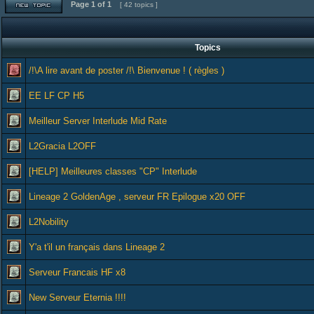
Page
1
of
1
[ 42 topics ]
Topics
/!\A lire avant de poster /!\ Bienvenue ! ( règles )
EE LF CP H5
Meilleur Server Interlude Mid Rate
L2Gracia L2OFF
[HELP] Meilleures classes "CP" Interlude
Lineage 2 GoldenAge , serveur FR Epilogue x20 OFF
L2Nobility
Y'a t'il un français dans Lineage 2
Serveur Francais HF x8
New Serveur Eternia !!!!