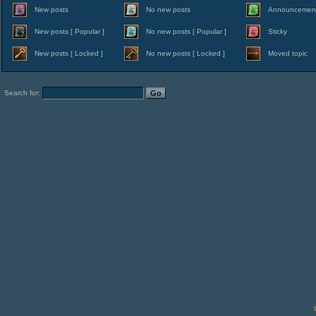
New posts
No new posts
Announcemen
New posts [ Popular ]
No new posts [ Popular ]
Sticky
New posts [ Locked ]
No new posts [ Locked ]
Moved topic
Search for: