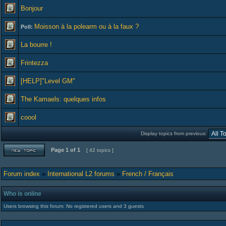
Bonjour
Moisson à la polearm ou à la faux ?
Poll:
La bourre !
Frintezza
[HELP]"Level GM"
The Kamaels: quelques infos
coool
Display topics from previous:
Page
1
of
1
[ 42 topics ]
Forum index
»
International L2 forums
»
French / Français
Who is online
Users browsing this forum: No registered users and 3 guests