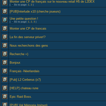
Monter une CP de français sur le nouveau retail H5 de L2DEX
[
Go to page:
1
,
2
]
[PUB]Interlude x10 (cherche joueurs)
Une petite question !
[
Go to page:
1
,
2
,
3
]
Monter une CP de francais
La fin des serveur priver!?
Nous recherchons des gens
Recherche =)
Bonjour.
Français -Néerlandais
[Pub] L2 Cerberus (x7)
[HELP] chateau rune
Epic Raid Boss.
[PUB] Val Mémoria (rp/pvp)