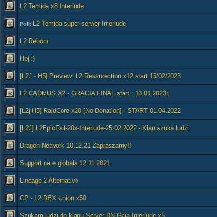
L2 Temida x8 Interlude
L2 Temida super serwer Interlude
Poll:
L2 Reborn
Hej :)
[L2J - H5] Preview: L2 Ressurection x12 start 15/02/2023
L2 CADMUS X2 - GRACIA FINAL start : 13.01.2023r.
[L2j H5] RaidCore x20 [No Donation] - START 01.04.2022
[L2J] L2EpicFail-20x-Interlude-25.02.2022 - Klan szuka ludzi
Dragon-Network 10.12.21 Zapraszamy!!
Support na e globala 12.11.2021
Lineage 2 Alternative
CP - L2 DEX Union x50
Szukam ludzi do klanu Server DN Gaia Interlude x5