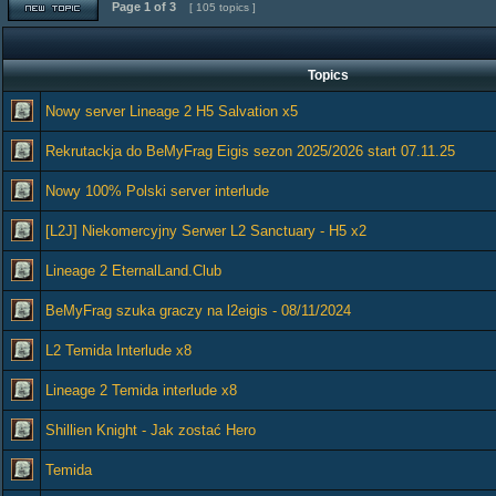
Page
1
of
3
[ 105 topics ]
Topics
Nowy server Lineage 2 H5 Salvation x5
Rekrutackja do BeMyFrag Eigis sezon 2025/2026 start 07.11.25
Nowy 100% Polski server interlude
[L2J] Niekomercyjny Serwer L2 Sanctuary - H5 x2
Lineage 2 EternalLand.Club
BeMyFrag szuka graczy na l2eigis - 08/11/2024
L2 Temida Interlude x8
Lineage 2 Temida interlude x8
Shillien Knight - Jak zostać Hero
Temida