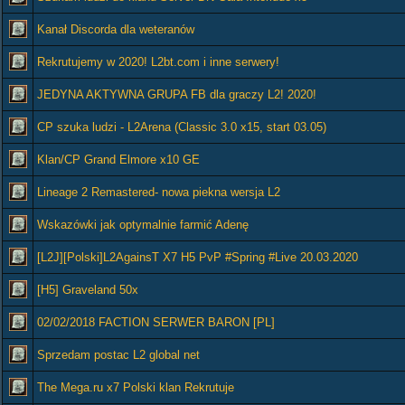
Kanał Discorda dla weteranów
Rekrutujemy w 2020! L2bt.com i inne serwery!
JEDYNA AKTYWNA GRUPA FB dla graczy L2! 2020!
CP szuka ludzi - L2Arena (Classic 3.0 x15, start 03.05)
Klan/CP Grand Elmore x10 GE
Lineage 2 Remastered- nowa piekna wersja L2
Wskazówki jak optymalnie farmić Adenę
[L2J][Polski]L2AgainsT X7 H5 PvP #Spring #Live 20.03.2020
[H5] Graveland 50x
02/02/2018 FACTION SERWER BARON [PL]
Sprzedam postac L2 global net
The Mega.ru x7 Polski klan Rekrutuje