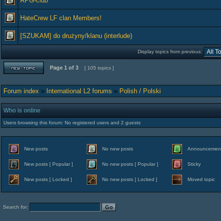
RPG-club
HateCrew LF clan Members!
[SZUKAM] do drużyny/klanu (interlude)
Display topics from previous:
Page
1
of
3
[ 105 topics ]
Forum index
»
International L2 forums
»
Polish / Polski
Who is online
Users browsing this forum: No registered users and 2 guests
New posts
No new posts
Announcemen
New posts [ Popular ]
No new posts [ Popular ]
Sticky
New posts [ Locked ]
No new posts [ Locked ]
Moved topic
Search for: